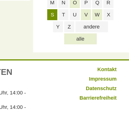
M
N
O
P
Q
R
S
T
U
V
W
X
Y
Z
andere
alle
Kontakt
TEN
Impressum
Datenschutz
r, 14:00 -
Barrierefreiheit
hr, 14:00 -