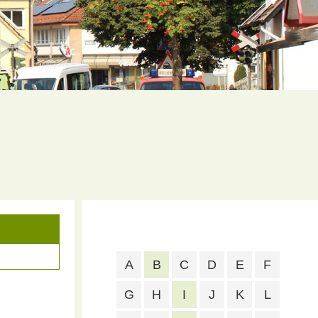
A
B
C
D
E
F
G
H
I
J
K
L