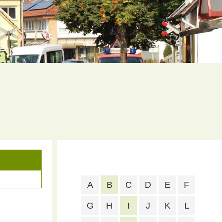
A
B
C
D
E
F
G
H
I
J
K
L