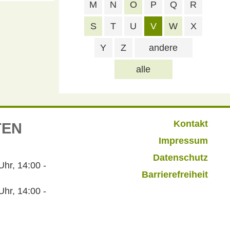
M
N
O
P
Q
R
S
T
U
V
W
X
Y
Z
andere
alle
Kontakt
TEN
Impressum
Datenschutz
r, 14:00 -
Barrierefreiheit
hr, 14:00 -