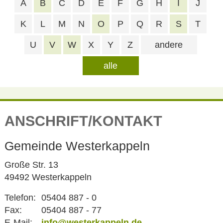
A
B
C
D
E
F
G
H
I
J
K
L
M
N
O
P
Q
R
S
T
U
V
W
X
Y
Z
andere
alle
ANSCHRIFT/KONTAKT
Gemeinde Westerkappeln
Große Str. 13
49492 Westerkappeln
Telefon:
05404 887 - 0
Fax:
05404 887 - 77
E-Mail:
info@westerkappeln.de