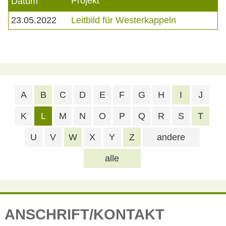
Projekt
Datum
23.05.2022
Leitbild für Westerkappeln
A
B
C
D
E
F
G
H
I
J
K
L
M
N
O
P
Q
R
S
T
U
V
W
X
Y
Z
andere
alle
ANSCHRIFT/KONTAKT