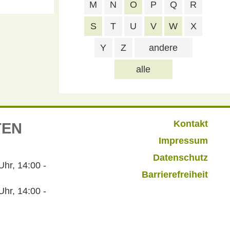
M
N
O
P
Q
R
S
T
U
V
W
X
Y
Z
andere
alle
Kontakt
TEN
Impressum
Datenschutz
r, 14:00 -
Barrierefreiheit
hr, 14:00 -