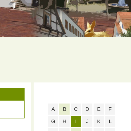
A
B
C
D
E
F
G
H
I
J
K
L