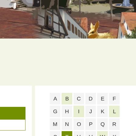
A
B
C
D
E
F
G
H
I
J
K
L
M
N
O
P
Q
R