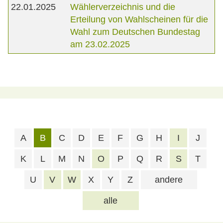
22.01.2025
Wählerverzeichnis und die
Erteilung von Wahlscheinen für die
Wahl zum Deutschen Bundestag
am 23.02.2025
A
B
C
D
E
F
G
H
I
J
K
L
M
N
O
P
Q
R
S
T
U
V
W
X
Y
Z
andere
alle