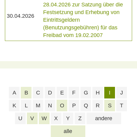
28.04.2026 zur Satzung über die
Festsetzung und Erhebung von
30.04.2026
Eintrittsgeldern
(Benutzungsgebühren) für das
Freibad vom 19.02.2007
A
B
C
D
E
F
G
H
I
J
K
L
M
N
O
P
Q
R
S
T
U
V
W
X
Y
Z
andere
alle