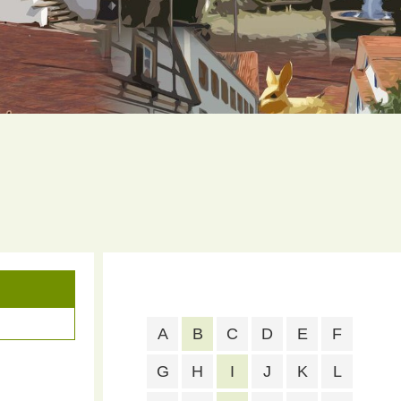
A
B
C
D
E
F
G
H
I
J
K
L