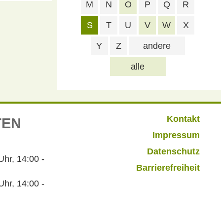
M
N
O
P
Q
R
S
T
U
V
W
X
Y
Z
andere
alle
Kontakt
TEN
Impressum
Datenschutz
r, 14:00 -
Barrierefreiheit
hr, 14:00 -