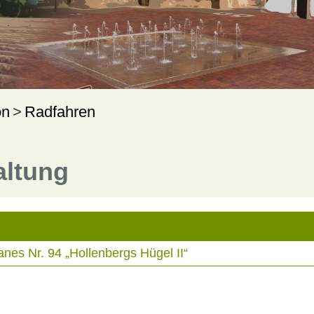
on
Radfahren
altung
es Nr. 94 „Hollenbergs Hügel II“