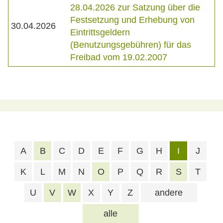
28.04.2026 zur Satzung über die
Festsetzung und Erhebung von
30.04.2026
Eintrittsgeldern
(Benutzungsgebühren) für das
Freibad vom 19.02.2007
A
B
C
D
E
F
G
H
I
J
K
L
M
N
O
P
Q
R
S
T
U
V
W
X
Y
Z
andere
alle