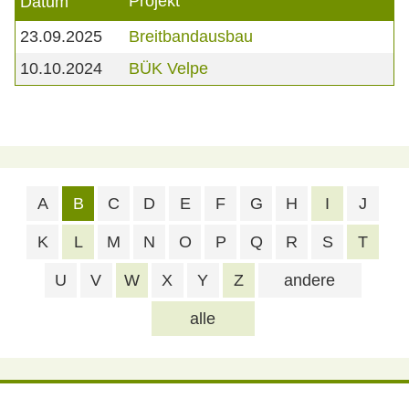
Projekt
Datum
23.09.2025
Breitbandausbau
10.10.2024
BÜK Velpe
A
B
C
D
E
F
G
H
I
J
K
L
M
N
O
P
Q
R
S
T
U
V
W
X
Y
Z
andere
alle