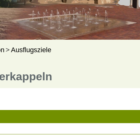
on
Ausflugsziele
terkappeln