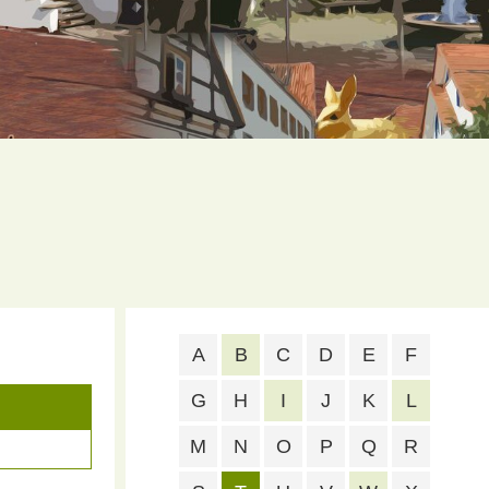
A
B
C
D
E
F
G
H
I
J
K
L
M
N
O
P
Q
R