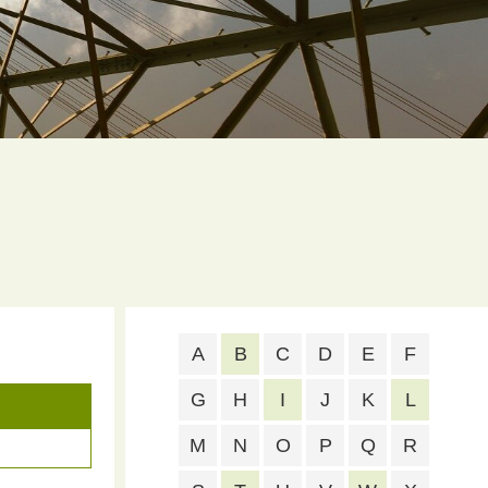
A
B
C
D
E
F
G
H
I
J
K
L
M
N
O
P
Q
R