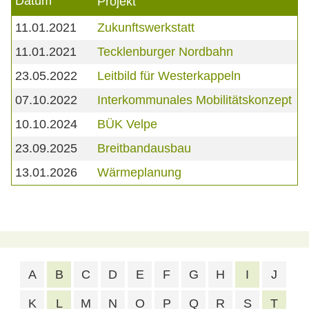
Datum
Projekt
11.01.2021
Zukunftswerkstatt
11.01.2021
Tecklenburger Nordbahn
23.05.2022
Leitbild für Westerkappeln
07.10.2022
Interkommunales Mobilitätskonzept
10.10.2024
BÜK Velpe
23.09.2025
Breitbandausbau
13.01.2026
Wärmeplanung
A
B
C
D
E
F
G
H
I
J
K
L
M
N
O
P
Q
R
S
T