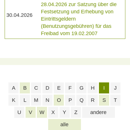
28.04.2026 zur Satzung über die
Festsetzung und Erhebung von
30.04.2026
Eintrittsgeldern
(Benutzungsgebühren) für das
Freibad vom 19.02.2007
A
B
C
D
E
F
G
H
I
J
K
L
M
N
O
P
Q
R
S
T
U
V
W
X
Y
Z
andere
alle