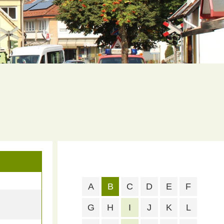
A
B
C
D
E
F
G
H
I
J
K
L