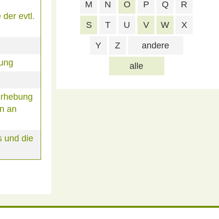
M
N
O
P
Q
R
der evtl.
S
T
U
V
W
X
Y
Z
andere
rung
alle
Erhebung
n an
 und die