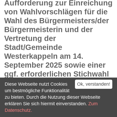
Aufforderung zur Einreichung
von Wahlvorschlägen für die
Wahl des Bürgermeisters/der
Bürgermeisterin und der
Vertretung der
Stadt/Gemeinde
Westerkappeln am 14.
September 2025 sowie einer
ggf. erforderlichen Stichwahl
am 28. September 2025
Diese Webseite nutzt Cookies
Ok, verstanden!
um bestmögliche Funktionalität
Datum 03.04.2025
zu bieten. Durch die Nutzung dieser Webseite
erklären Sie sich hiermit einverstanden.
Zum
Bekanntmachung
Datenschutz.
Aufstellungsbeschluss des