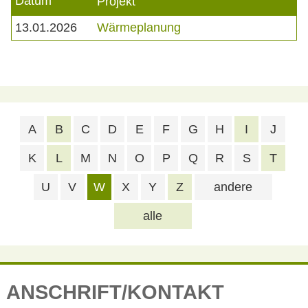
Datum
Projekt
13.01.2026
Wärmeplanung
A
B
C
D
E
F
G
H
I
J
K
L
M
N
O
P
Q
R
S
T
U
V
W
X
Y
Z
andere
alle
ANSCHRIFT/KONTAKT