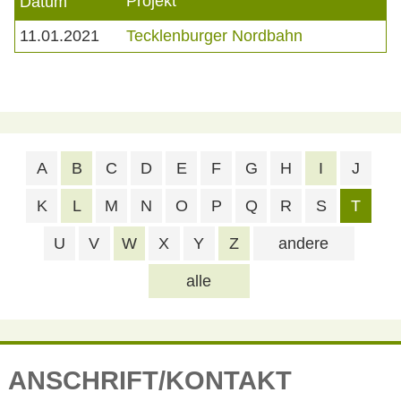
Projekt
Datum
11.01.2021
Tecklenburger Nordbahn
A
B
C
D
E
F
G
H
I
J
K
L
M
N
O
P
Q
R
S
T
U
V
W
X
Y
Z
andere
alle
ANSCHRIFT/KONTAKT