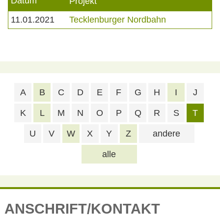
Datum
Projekt
11.01.2021
Tecklenburger Nordbahn
A
B
C
D
E
F
G
H
I
J
K
L
M
N
O
P
Q
R
S
T
U
V
W
X
Y
Z
andere
alle
ANSCHRIFT/KONTAKT