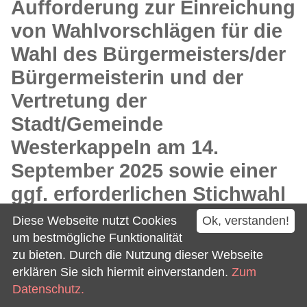
Aufforderung zur Einreichung
von Wahlvorschlägen für die
Wahl des Bürgermeisters/der
Bürgermeisterin und der
Vertretung der
Stadt/Gemeinde
Westerkappeln am 14.
September 2025 sowie einer
ggf. erforderlichen Stichwahl
am 28. September 2025
Diese Webseite nutzt Cookies
Ok, verstanden!
um bestmögliche Funktionalität
Datum 03.04.2025
zu bieten. Durch die Nutzung dieser Webseite
erklären Sie sich hiermit einverstanden.
Zum
Bekanntmachung
Datenschutz.
Aufstellungsbeschluss des