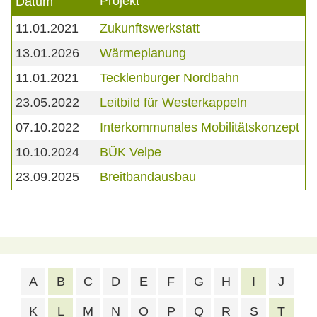
Projekt
Datum
11.01.2021
Zukunftswerkstatt
13.01.2026
Wärmeplanung
11.01.2021
Tecklenburger Nordbahn
23.05.2022
Leitbild für Westerkappeln
07.10.2022
Interkommunales Mobilitätskonzept
10.10.2024
BÜK Velpe
23.09.2025
Breitbandausbau
A
B
C
D
E
F
G
H
I
J
K
L
M
N
O
P
Q
R
S
T