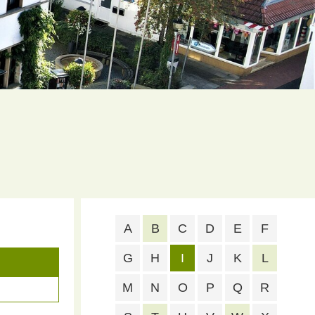
A
B
C
D
E
F
G
H
I
J
K
L
M
N
O
P
Q
R