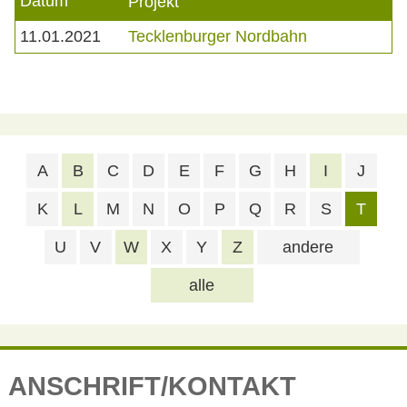
Datum
Projekt
11.01.2021
Tecklenburger Nordbahn
A
B
C
D
E
F
G
H
I
J
K
L
M
N
O
P
Q
R
S
T
U
V
W
X
Y
Z
andere
alle
ANSCHRIFT/KONTAKT