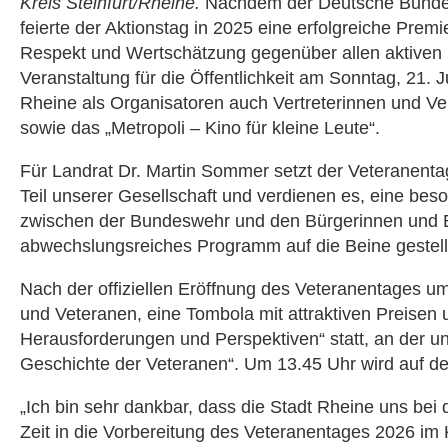
Kreis Steinfurt/Rheine.
Nachdem der Deutsche Bundesta
feierte der Aktionstag in 2025 eine erfolgreiche Pre
Respekt und Wertschätzung gegenüber allen aktiven u
Veranstaltung für die Öffentlichkeit am Sonntag, 21. J
Rheine als Organisatoren auch Vertreterinnen und V
sowie das „Metropoli – Kino für kleine Leute“.
Für Landrat Dr. Martin Sommer setzt der Veteranentag
Teil unserer Gesellschaft und verdienen es, eine be
zwischen der Bundeswehr und den Bürgerinnen und Bür
abwechslungsreiches Programm auf die Beine gestellt
Nach der offiziellen Eröffnung des Veteranentages u
und Veteranen, eine Tombola mit attraktiven Preisen
Herausforderungen und Perspektiven“ statt, an der u
Geschichte der Veteranen“. Um 13.45 Uhr wird auf de
„Ich bin sehr dankbar, dass die Stadt Rheine uns bei d
Zeit in die Vorbereitung des Veteranentages 2026 im K