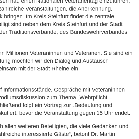
en hat, einen Nationalen Veteranentag einzuführen,
 zahlreiche Veranstaltungen, die Anerkennung,
ingen. Im Kreis Steinfurt findet die zentrale
eiligt sind neben dem Kreis Steinfurt und der Stadt
, der Traditionsverbände, des Bundeswehrverbandes
hn Millionen Veteraninnen und Veteranen. Sie sind ein
altung möchten wir den Dialog und Austausch
einsam mit der Stadt Rheine ein
uf Informationsstände, Gespräche mit Veteraninnen
e Podiumsdiskussion zum Thema „Wehrpflicht –
ließend folgt ein Vortrag zur „Bedeutung und
utiert, bevor die Veranstaltung gegen 15 Uhr endet.
ch allen weiteren Beteiligten, die viele Gedanken und
lreiche interessierte Gäste“, betont Dr. Martin