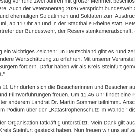
g vor rund zwei Jahren mit großer Mehrheit beschloss
miere. Auch der Veteranentag 2026 verspricht bundesweit
nd ehemaligen Soldatinnen und Soldaten zum Ausdruck br
uni, ab 11 Uhr an und in der Stadthalle Rheine statt. Bet
ertreter der Bundeswehr, der Reservistenkameradschaft
 ein wichtiges Zeichen: „In Deutschland gibt es rund ze
sondere Wertschätzung zu erfahren. Mit unserer Veranst
gern fördern. Dafür haben wir als Kreis Steinfurt gem
.“
m 11 Uhr dürfen sich die Besucherinnen und Besucher a
 und Filmvorführungen freuen. Um 11.45 Uhr findet ein
nter anderem Landrat Dr. Martin Sommer teilnimmt. Ansch
m Podium über den „Katastrophenschutz im Wandel“ disk
er Organisation tatkräftig unterstützt. Mein Dank gilt au
reis Steinfurt gesteckt haben. Nun freuen wir uns auf zah