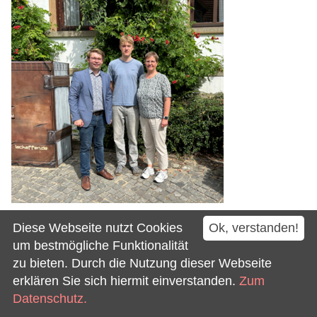
Ausbildungsstart bei der
Diese Webseite nutzt Cookies
Ok, verstanden!
um bestmögliche Funktionalität
Gemeinde Westerkappeln
zu bieten. Durch die Nutzung dieser Webseite
erklären Sie sich hiermit einverstanden.
Zum
Datum 06.08.2026
Datenschutz.
Eric Schmidt beginnt seine Ausbildung zum