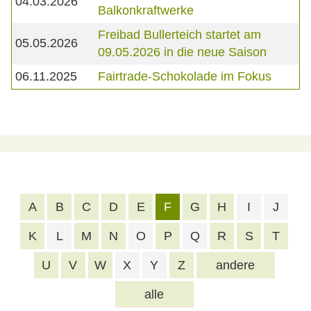
04.03.2026
Balkonkraftwerke
Freibad Bullerteich startet am
05.05.2026
09.05.2026 in die neue Saison
06.11.2025
Fairtrade-Schokolade im Fokus
A
B
C
D
E
F
G
H
I
J
K
L
M
N
O
P
Q
R
S
T
U
V
W
X
Y
Z
andere
alle