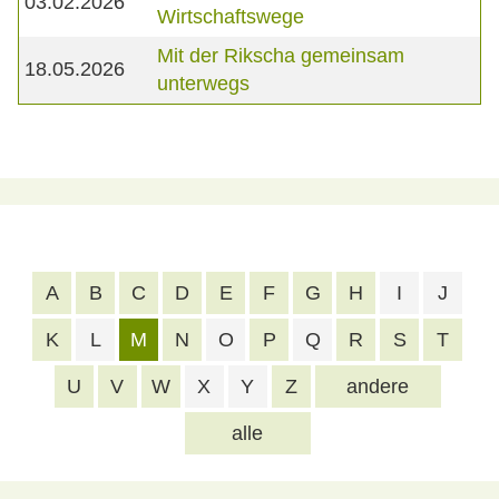
03.02.2026
Wirtschaftswege
Mit der Rikscha gemeinsam
18.05.2026
unterwegs
A
B
C
D
E
F
G
H
I
J
K
L
M
N
O
P
Q
R
S
T
U
V
W
X
Y
Z
andere
alle