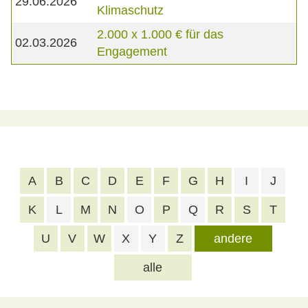
29.06.2026
Klimaschutz
2.000 x 1.000 € für das
02.03.2026
Engagement
A
B
C
D
E
F
G
H
I
J
K
L
M
N
O
P
Q
R
S
T
U
V
W
X
Y
Z
andere
alle