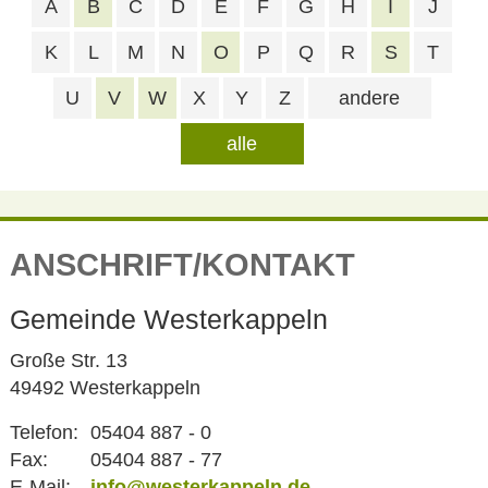
A
B
C
D
E
F
G
H
I
J
K
L
M
N
O
P
Q
R
S
T
U
V
W
X
Y
Z
andere
alle
ANSCHRIFT/KONTAKT
Gemeinde Westerkappeln
Große Str. 13
49492 Westerkappeln
Telefon:
05404 887 - 0
Fax:
05404 887 - 77
E-Mail:
info@westerkappeln.de