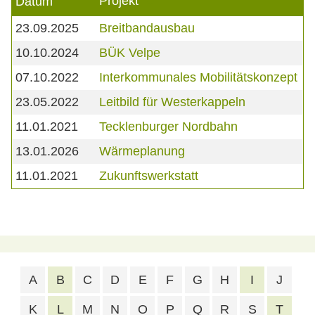
Projekt
Datum
23.09.2025
Breitbandausbau
10.10.2024
BÜK Velpe
07.10.2022
Interkommunales Mobilitätskonzept
23.05.2022
Leitbild für Westerkappeln
11.01.2021
Tecklenburger Nordbahn
13.01.2026
Wärmeplanung
11.01.2021
Zukunftswerkstatt
A
B
C
D
E
F
G
H
I
J
K
L
M
N
O
P
Q
R
S
T