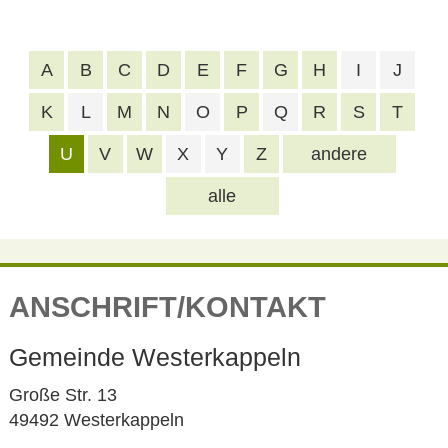
A
B
C
D
E
F
G
H
I
J
K
L
M
N
O
P
Q
R
S
T
U
V
W
X
Y
Z
andere
alle
ANSCHRIFT/KONTAKT
Gemeinde Westerkappeln
Große Str. 13
49492 Westerkappeln