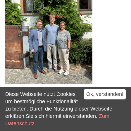
Ausbildungsstart bei der
Diese Webseite nutzt Cookies
Ok, verstanden!
um bestmögliche Funktionalität
Gemeinde Westerkappeln
zu bieten. Durch die Nutzung dieser Webseite
erklären Sie sich hiermit einverstanden.
Zum
Datum 06.08.2026
Datenschutz.
Eric Schmidt beginnt seine Ausbildung zum