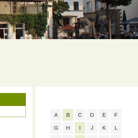
A
B
C
D
E
F
G
H
I
J
K
L