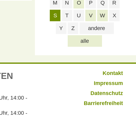
M
N
O
P
Q
R
S
T
U
V
W
X
Y
Z
andere
alle
Kontakt
TEN
Impressum
Datenschutz
r, 14:00 -
Barrierefreiheit
hr, 14:00 -