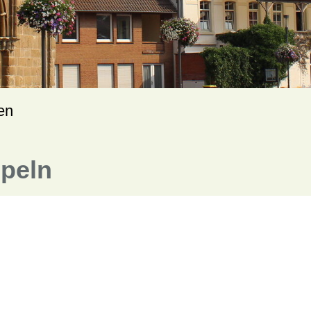
en
peln