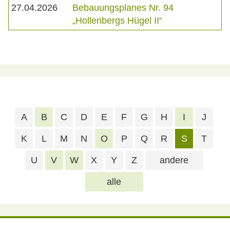
27.04.2026
Bebauungsplanes Nr. 94
„Hollenbergs Hügel II“
A
B
C
D
E
F
G
H
I
J
K
L
M
N
O
P
Q
R
S
T
U
V
W
X
Y
Z
andere
alle