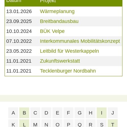
Datum
Projekt
13.01.2026
Wärmeplanung
23.09.2025
Breitbandausbau
10.10.2024
BÜK Velpe
07.10.2022
Interkommunales Mobilitätskonzept
23.05.2022
Leitbild für Westerkappeln
11.01.2021
Zukunftswerkstatt
11.01.2021
Tecklenburger Nordbahn
A
B
C
D
E
F
G
H
I
J
K
L
M
N
O
P
Q
R
S
T