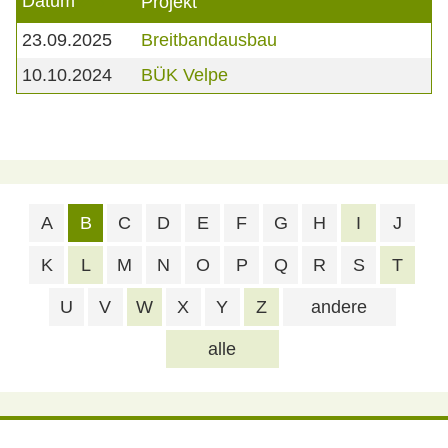
Datum
Projekt
23.09.2025
Breitbandausbau
10.10.2024
BÜK Velpe
A
B
C
D
E
F
G
H
I
J
K
L
M
N
O
P
Q
R
S
T
U
V
W
X
Y
Z
andere
alle