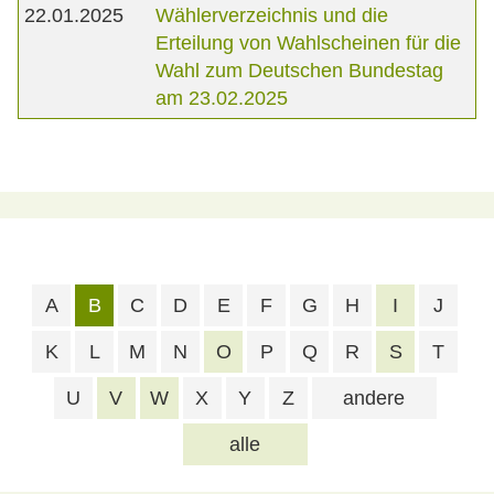
22.01.2025
Wählerverzeichnis und die
Erteilung von Wahlscheinen für die
Wahl zum Deutschen Bundestag
am 23.02.2025
A
B
C
D
E
F
G
H
I
J
K
L
M
N
O
P
Q
R
S
T
U
V
W
X
Y
Z
andere
alle