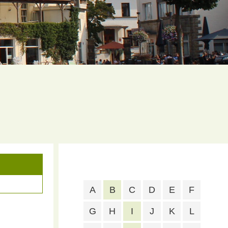
A
B
C
D
E
F
G
H
I
J
K
L