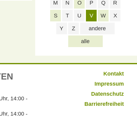
M
N
O
P
Q
R
S
T
U
V
W
X
Y
Z
andere
alle
Kontakt
TEN
Impressum
Datenschutz
r, 14:00 -
Barrierefreiheit
hr, 14:00 -