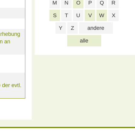
M
N
O
P
Q
R
S
T
U
V
W
X
Y
Z
andere
Erhebung
alle
n an
der evtl.