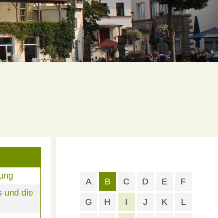
rung
A
B
C
D
E
F
 und die
G
H
I
J
K
L