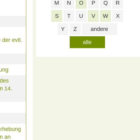
M
N
O
P
Q
R
S
T
U
V
W
X
Y
Z
andere
der evtl.
alle
rung
 des
m 14.
Erhebung
n an