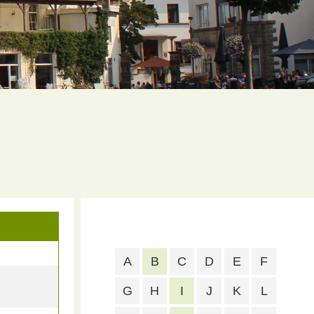
A
B
C
D
E
F
G
H
I
J
K
L