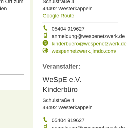
em Ort zum
Schulstraße 4
 den
49492 Westerkappeln
Google Route
05404 919627
anmeldung@wespenetzwerk.de
kinderbuero@wespenetzwerk.de
wespennetzwerk.jimdo.com/
Veranstalter:
WeSpE e.V.
Kinderbüro
Schulstraße 4
49492 Westerkappeln
05404 919627
anmeldung@wespenetzwerk.de