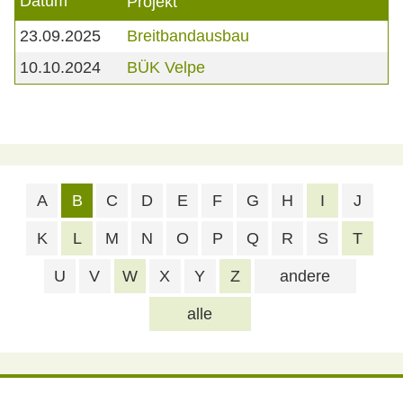
Datum
Projekt
23.09.2025
Breitbandausbau
10.10.2024
BÜK Velpe
A
B
C
D
E
F
G
H
I
J
K
L
M
N
O
P
Q
R
S
T
U
V
W
X
Y
Z
andere
alle