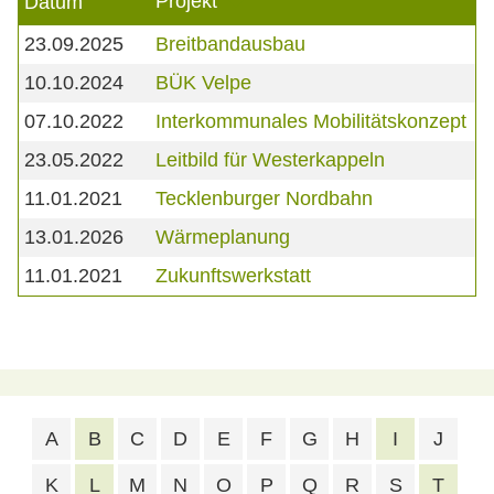
Projekt
Datum
23.09.2025
Breitbandausbau
10.10.2024
BÜK Velpe
07.10.2022
Interkommunales Mobilitätskonzept
23.05.2022
Leitbild für Westerkappeln
11.01.2021
Tecklenburger Nordbahn
13.01.2026
Wärmeplanung
11.01.2021
Zukunftswerkstatt
A
B
C
D
E
F
G
H
I
J
K
L
M
N
O
P
Q
R
S
T