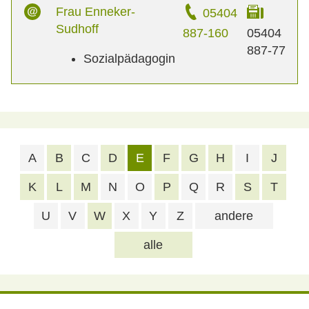
Frau Enneker-
05404
Sudhoff
887-160
05404
887-77
Sozialpädagogin
A
B
C
D
E
F
G
H
I
J
K
L
M
N
O
P
Q
R
S
T
U
V
W
X
Y
Z
andere
alle