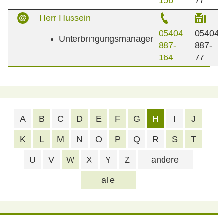
156
77
Herr Hussein
05404
0540
Unterbringungsmanager
887-
887-
164
77
A
B
C
D
E
F
G
H
I
J
K
L
M
N
O
P
Q
R
S
T
U
V
W
X
Y
Z
andere
alle