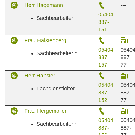
Herr Hagemann
---
05404
Sachbearbeiter
887-
151
Frau Halstenberg
05404
0540
Sachbearbeiterin
887-
887-
157
77
Herr Hänsler
05404
0540
Fachdienstleiter
887-
887-
152
77
Frau Hergemöller
05404
0540
Sachbearbeiterin
887-
887-