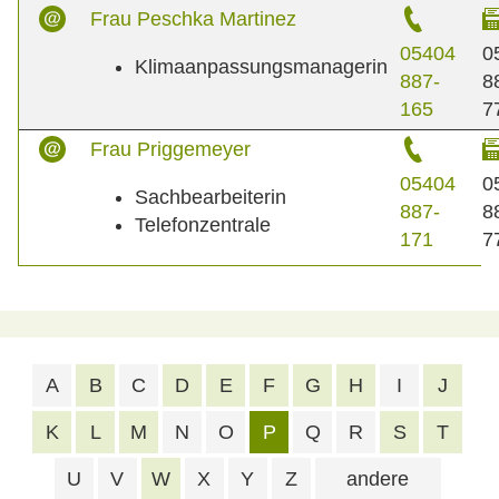
Frau Peschka Martinez
05404
0
Klimaanpassungsmanagerin
887-
8
165
7
Frau Priggemeyer
05404
0
Sachbearbeiterin
887-
8
Telefonzentrale
171
7
A
B
C
D
E
F
G
H
I
J
K
L
M
N
O
P
Q
R
S
T
U
V
W
X
Y
Z
andere