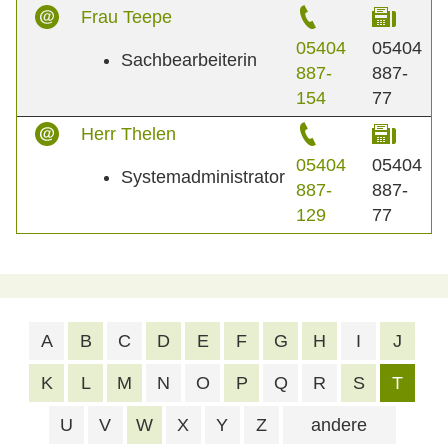
Frau Teepe
05404
05404
Sachbearbeiterin
887-
887-
154
77
Herr Thelen
05404
05404
Systemadministrator
887-
887-
129
77
A
B
C
D
E
F
G
H
I
J
K
L
M
N
O
P
Q
R
S
T
U
V
W
X
Y
Z
andere