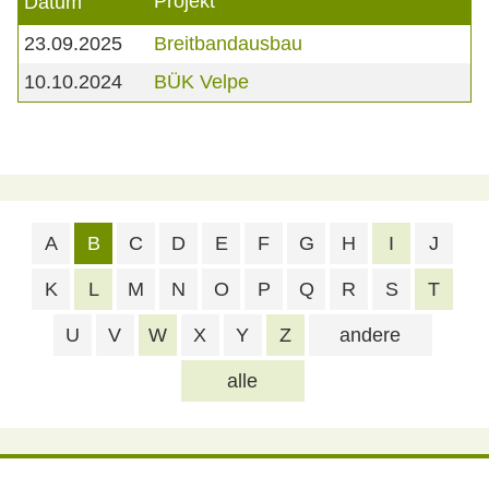
Projekt
Datum
23.09.2025
Breitbandausbau
10.10.2024
BÜK Velpe
A
B
C
D
E
F
G
H
I
J
K
L
M
N
O
P
Q
R
S
T
U
V
W
X
Y
Z
andere
alle